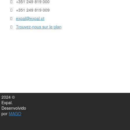
+351 249 819 000
+351 249 819 009
expal@expal.pt
Trouvez-nous sur le plan
2024 ©
Expal.
Desenvolvido
por
MAGO
Expal 2020 © Todos os direitos reservados. Desenvolvido
por M1A1G1O