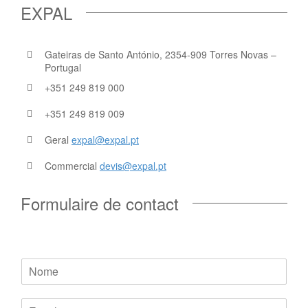
EXPAL
Gateiras de Santo António, 2354-909 Torres Novas –
Portugal
+351 249 819 000
+351 249 819 009
Geral
expal@expal.pt
Commercial
devis@expal.pt
Formulaire de contact
Nome
*
Mensagem Nome Email
Email
*