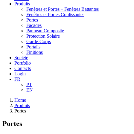
Produits
Fenêtres et Portes – Fenêtres Battantes
Fenêtres et Portes Coulissantes
Portes
Façades
Panneau Composite
Protection Solaire
Garde-Corps
Portails
Finitions
Société
Portfolio
Contacts
Login
FR
PT
EN
Home
Produits
Portes
Portes