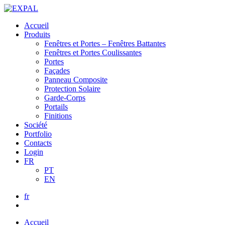
Accueil
Produits
Fenêtres et Portes – Fenêtres Battantes
Fenêtres et Portes Coulissantes
Portes
Façades
Panneau Composite
Protection Solaire
Garde-Corps
Portails
Finitions
Société
Portfolio
Contacts
Login
FR
PT
EN
fr
Accueil