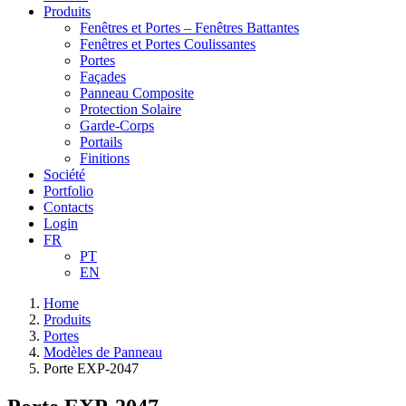
Produits
Fenêtres et Portes – Fenêtres Battantes
Fenêtres et Portes Coulissantes
Portes
Façades
Panneau Composite
Protection Solaire
Garde-Corps
Portails
Finitions
Société
Portfolio
Contacts
Login
FR
PT
EN
Home
Produits
Portes
Modèles de Panneau
Porte EXP-2047