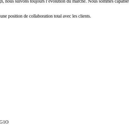
ign, nous suivons toujours l’évolution du marché. Nous sommes capable
e position de collaboration total avec les clients.
A1G1O