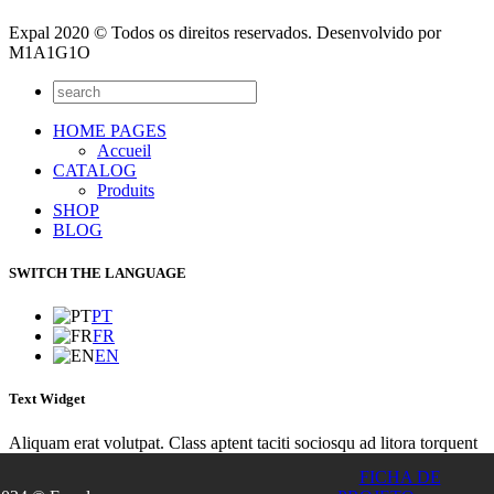
Expal 2020 © Todos os direitos reservados. Desenvolvido por
M1A1G1O
HOME PAGES
Accueil
CATALOG
Produits
SHOP
BLOG
SWITCH THE LANGUAGE
PT
FR
EN
Text Widget
Aliquam erat volutpat. Class aptent taciti sociosqu ad litora torquent
per conubia nostra, per inceptos himenaeos. Integer sit amet lacinia
FICHA DE
turpis. Nunc euismod lacus sit amet purus euismod placerat? Integer