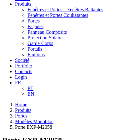
Produits
Fenêtres et Portes – Fenêtres Battantes
Fenêtres et Portes Coulissantes
Portes
Façades
Panneau Composite
Protection Solaire
Garde-Corps
Portails
Finitions
Société
Portfolio
Contacts
Login
FR
PT
EN
Home
Produits
Portes
Modèles Monobloc
Porte EXP-M2058