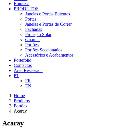
Empresa
PRODUTOS
Janelas e Portas Batentes
Portas
Janelas e Portas de Correr
Fachadas
Proteção Solar
Guardas
Portões
Portões Seccionados
Acessórios e Acabamentos
Portefólio
Contactos
Área Reservada
PT
FR
EN
Home
Produtos
Portões
Acaray
Acaray