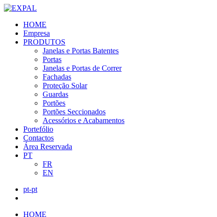
HOME
Empresa
PRODUTOS
Janelas e Portas Batentes
Portas
Janelas e Portas de Correr
Fachadas
Proteção Solar
Guardas
Portões
Portões Seccionados
Acessórios e Acabamentos
Portefólio
Contactos
Área Reservada
PT
FR
EN
pt-pt
HOME