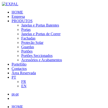
HOME
Empresa
PRODUTOS
Janelas e Portas Batentes
Portas
Janelas e Portas de Correr
Fachadas
Proteção Solar
Guardas
Portões
Portões Seccionados
Acessórios e Acabamentos
Portefólio
Contactos
Área Reservada
PT
FR
EN
pt-pt
HOME