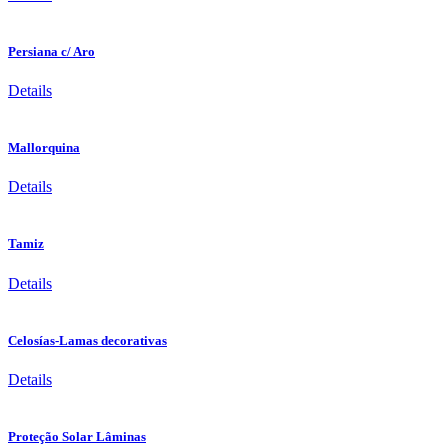
Persiana c/ Aro
Details
Mallorquina
Details
Tamiz
Details
Celosías-Lamas decorativas
Details
Proteção Solar Lâminas