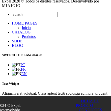
Expal 2020 © Todos os direitos reservados. Desenvolvido por
M1A1G1O
HOME PAGES
Início
CATALOG
Produtos
SHOP
BLOG
SWITCH THE LANGUAGE
PT
FR
EN
Text Widget
Aliquam erat volutpat. Class aptent taciti sociosqu ad litora torquent
per conubia nostra, per inceptos himenaeos. Integer sit amet lacinia
FICHA DE
turpis. Nunc euismod lacus sit amet purus euismod placerat? Integer
2024 © Expal.
PROJETO
gravida imperdiet tincidunt. Vivamus convallis dolor ultricies tellus
Desenvolvido
CONDIÇÕES