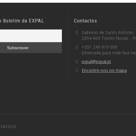
o Boletim da EXPAL
Contactos
Gateiras de Santo António
2354-909 Torres Novas - P
+351 249 819 000
(chamada para rede fixa na
expal@expal.pt
Encontre-nos no mapa
 M1A1G1O