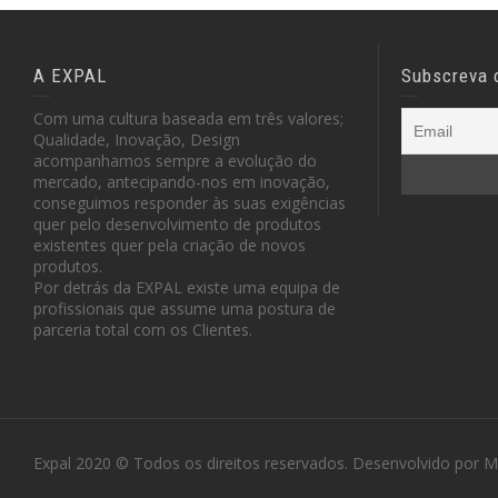
A EXPAL
Subscreva 
Com uma cultura baseada em três valores;
Qualidade, Inovação, Design
acompanhamos sempre a evolução do
mercado, antecipando-nos em inovação,
conseguimos responder às suas exigências
quer pelo desenvolvimento de produtos
existentes quer pela criação de novos
produtos.
Por detrás da EXPAL existe uma equipa de
profissionais que assume uma postura de
parceria total com os Clientes.
Expal 2020 © Todos os direitos reservados. Desenvolvido por