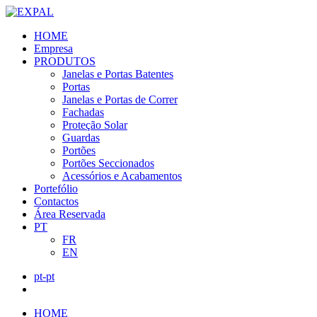
HOME
Empresa
PRODUTOS
Janelas e Portas Batentes
Portas
Janelas e Portas de Correr
Fachadas
Proteção Solar
Guardas
Portões
Portões Seccionados
Acessórios e Acabamentos
Portefólio
Contactos
Área Reservada
PT
FR
EN
pt-pt
HOME