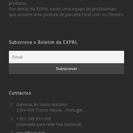
produtos.
Por detrás da EXPAL existe uma equipa de profissionais
que assume uma postura de parceria total com os Clientes.
Subscreva o Boletim da EXPAL
Contactos
Gateiras de Santo António
2354-909 Torres Novas - Portugal
+351 249 819 000
(chamada para rede fixa nacional)
expal@expal.pt