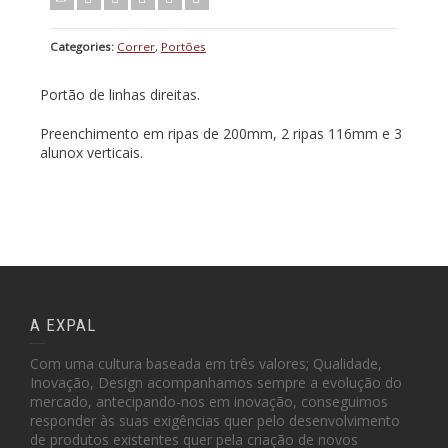
Categories:
Correr
,
Portões
Portão de linhas direitas.
Preenchimento em ripas de 200mm, 2 ripas 116mm e 3
alunox verticais.
A EXPAL
Com uma cultura baseada em três valores; Qualidade,
Inovação, Design acompanhamos sempre a evolução do
mercado, antecipando-nos em inovação, conseguimos
responder às suas exigências quer pelo desenvolvimento
de produtos existentes quer pela criação de novos