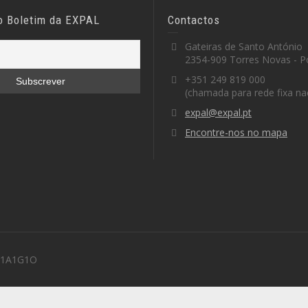
o Boletim da EXPAL
Contactos
Gateiras de Santo António
2354-909 Torres Novas - P
+351 249 819 000
(chamada para rede fixa na
expal@expal.pt
Encontre-nos no mapa
 M1A1G1O