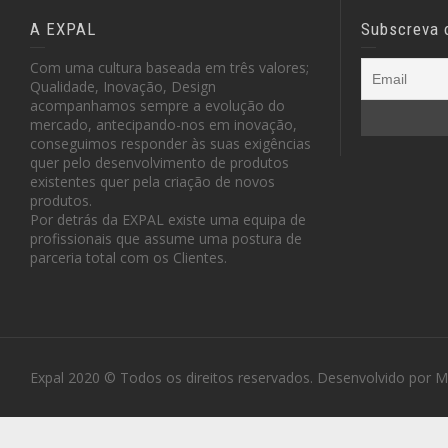
A EXPAL
Subscreva 
Com uma cultura baseada em três valores;
Qualidade, Inovação, Design
acompanhamos sempre a evolução do
mercado, antecipando-nos em inovação,
conseguimos responder às suas exigências
quer pelo desenvolvimento de produtos
existentes quer pela criação de novos
produtos.
Por detrás da EXPAL existe uma equipa de
profissionais que assume uma postura de
parceria total com os Clientes.
Expal 2020 © Todos os direitos reservados. Desenvolvido por