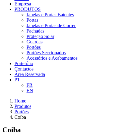
Empresa
PRODUTOS
Janelas e Portas Batentes
Portas
Janelas e Portas de Correr
Fachadas
Proteção Solar
Guardas
Portões
Portões Seccionados
Acessórios e Acabamentos
Portefólio
Contactos
Área Reservada
PT
FR
EN
Home
Produtos
Portões
Coiba
Coiba