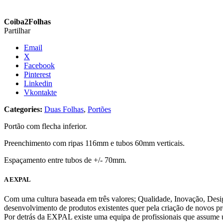
Coiba2Folhas
Partilhar
Email
X
Facebook
Pinterest
Linkedin
Vkontakte
Categories:
Duas Folhas
,
Portões
Portão com flecha inferior.
Preenchimento com ripas 116mm e tubos 60mm verticais.
Espaçamento entre tubos de +/- 70mm.
A EXPAL
Com uma cultura baseada em três valores; Qualidade, Inovação, Des
desenvolvimento de produtos existentes quer pela criação de novos pr
Por detrás da EXPAL existe uma equipa de profissionais que assume u