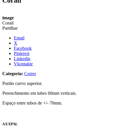
Corail
image
Corail
Partilhar
Email
X
Facebook
Pinterest
Linkedin
Vkontakte
Categoria:
Correr
Portão curvo superior.
Preenchimento em tubes 60mm verticais.
Espaço entre tubos de +/- 70mm.
A EXPAL