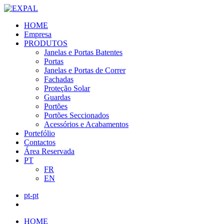
HOME
Empresa
PRODUTOS
Janelas e Portas Batentes
Portas
Janelas e Portas de Correr
Fachadas
Proteção Solar
Guardas
Portões
Portões Seccionados
Acessórios e Acabamentos
Portefólio
Contactos
Área Reservada
PT
FR
EN
pt-pt
HOME