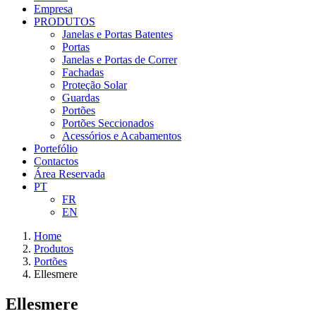
Empresa
PRODUTOS
Janelas e Portas Batentes
Portas
Janelas e Portas de Correr
Fachadas
Proteção Solar
Guardas
Portões
Portões Seccionados
Acessórios e Acabamentos
Portefólio
Contactos
Área Reservada
PT
FR
EN
Home
Produtos
Portões
Ellesmere
Ellesmere