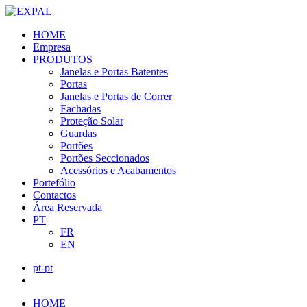
HOME
Empresa
PRODUTOS
Janelas e Portas Batentes
Portas
Janelas e Portas de Correr
Fachadas
Proteção Solar
Guardas
Portões
Portões Seccionados
Acessórios e Acabamentos
Portefólio
Contactos
Área Reservada
PT
FR
EN
pt-pt
HOME