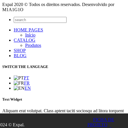
Expal 2020 © Todos os direitos reservados. Desenvolvido por
M1A1G1O
HOME PAGES
Início
CATALOG
Produtos
SHOP
BLOG
SWITCH THE LANGUAGE
PT
FR
EN
Text Widget
Aliquam erat volutpat. Class aptent taciti sociosqu ad litora torquent
per conubia nostra, per inceptos himenaeos. Integer sit amet lacinia
FICHA DE
turpis. Nunc euismod lacus sit amet purus euismod placerat? Integer
2024 © Expal.
PROJETO
gravida imperdiet tincidunt. Vivamus convallis dolor ultricies tellus