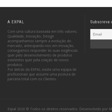
A EXPAL
Subscreva 
Com uma cultura baseada em três valores;
Qualidade, Inovação, Design
acompanhamos sempre a evolução do
mercado, antecipando-nos em inovação,
conseguimos responder às suas exigências
quer pelo desenvolvimento de produtos
existentes quer pela criação de novos
produtos.
Por detrás da EXPAL existe uma equipa de
profissionais que assume uma postura de
parceria total com os Clientes.
Expal 2020 © Todos os direitos reservados. Desenvolvido por