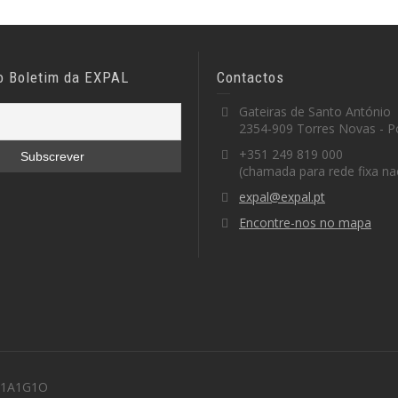
o Boletim da EXPAL
Contactos
Gateiras de Santo António
2354-909 Torres Novas - P
+351 249 819 000
(chamada para rede fixa na
expal@expal.pt
Encontre-nos no mapa
 M1A1G1O