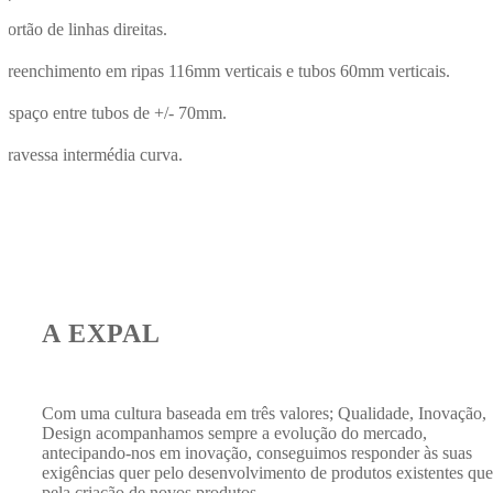
Portão de linhas direitas.
Preenchimento em ripas 116mm verticais e tubos 60mm verticais.
Espaço entre tubos de +/- 70mm.
Travessa intermédia curva.
A EXPAL
Com uma cultura baseada em três valores; Qualidade, Inovação,
Design acompanhamos sempre a evolução do mercado,
antecipando-nos em inovação, conseguimos responder às suas
exigências quer pelo desenvolvimento de produtos existentes que
pela criação de novos produtos.