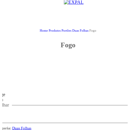
Home
Produtos
Portões
Duas Folhas
Fogo
Fogo
age
go
tilhar
egoria:
Duas Folhas