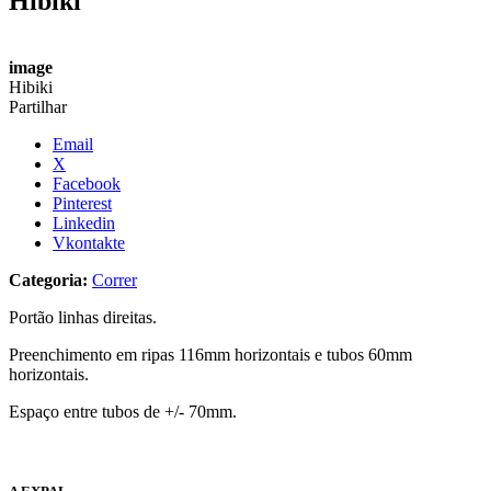
Hibiki
image
Hibiki
Partilhar
Email
X
Facebook
Pinterest
Linkedin
Vkontakte
Categoria:
Correr
Portão linhas direitas.
Preenchimento em ripas 116mm horizontais e tubos 60mm
horizontais.
Espaço entre tubos de +/- 70mm.