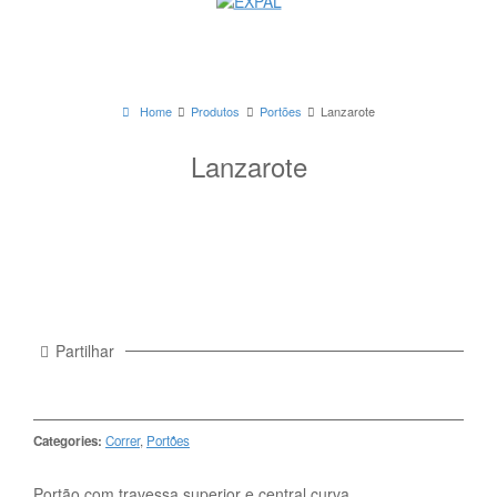
Home
Produtos
Portões
Lanzarote
Lanzarote
Partilhar
Categories:
Correr
,
Portões
Portão com travessa superior e central curva