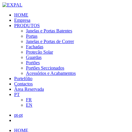
HOME
Empresa
PRODUTOS
Janelas e Portas Batentes
Portas
Janelas e Portas de Correr
Fachadas
Proteção Solar
Guardas
Portões
Portões Seccionados
Acessórios e Acabamentos
Portefólio
Contactos
Área Reservada
PT
FR
EN
pt-pt
HOME