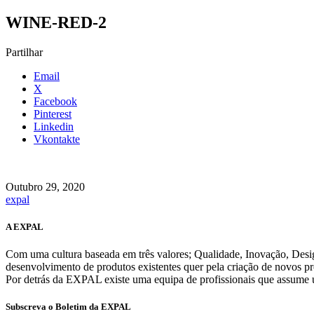
WINE-RED-2
Partilhar
Email
X
Facebook
Pinterest
Linkedin
Vkontakte
Outubro 29, 2020
expal
A EXPAL
Com uma cultura baseada em três valores; Qualidade, Inovação, Des
desenvolvimento de produtos existentes quer pela criação de novos pr
Por detrás da EXPAL existe uma equipa de profissionais que assume u
Subscreva o Boletim da EXPAL