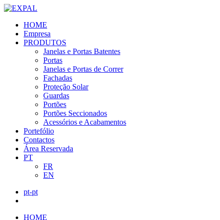
HOME
Empresa
PRODUTOS
Janelas e Portas Batentes
Portas
Janelas e Portas de Correr
Fachadas
Proteção Solar
Guardas
Portões
Portões Seccionados
Acessórios e Acabamentos
Portefólio
Contactos
Área Reservada
PT
FR
EN
pt-pt
HOME