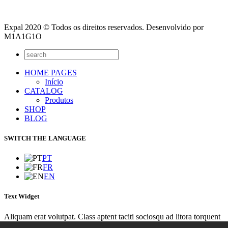
Expal 2020 © Todos os direitos reservados. Desenvolvido por
M1A1G1O
HOME PAGES
Início
CATALOG
Produtos
SHOP
BLOG
SWITCH THE LANGUAGE
PT
FR
EN
Text Widget
Aliquam erat volutpat. Class aptent taciti sociosqu ad litora torquent
per conubia nostra, per inceptos himenaeos. Integer sit amet lacinia