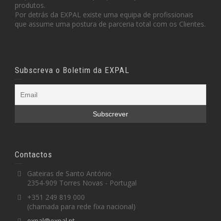
produtos.
Por detrás da EXPAL existe uma equipa de profissionais
que assume uma postura de parceria total com os Clientes.
Subscreva o Boletim da EXPAL
Contactos
Gateiras de Santo António
2354-909 Torres Novas - Portugal
+351 249 819 000
(chamada para rede fixa nacional)
expal@expal.pt