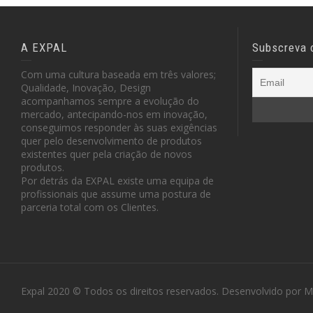
A EXPAL
Subscreva 
Com uma cultura baseada em três valores;
Qualidade, Inovação, Design
acompanhamos sempre a evolução do
mercado, antecipando-nos em inovação,
conseguimos responder às suas exigências
quer pelo desenvolvimento de produtos
existentes quer pela criação de novos
produtos.
Por detrás da EXPAL existe uma equipa de
profissionais que assume uma postura de
parceria total com os Clientes.
Expal 2020 © Todos os direitos reservados. Desenvolvido por