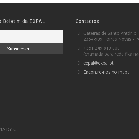
o Boletim da EXPAL
Contactos
Gateiras de Santo António
2354-909 Torres Novas - P
+351 249 819 000
(chamada para rede fixa na
expal@expal.pt
Encontre-nos no mapa
 M1A1G1O