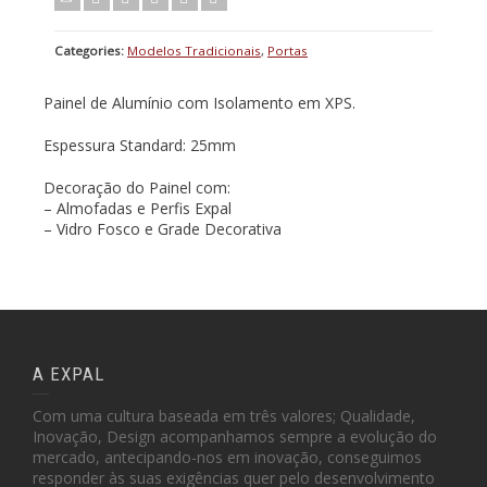
Categories:
Modelos Tradicionais
,
Portas
Painel de Alumínio com Isolamento em XPS.
Espessura Standard: 25mm
Decoração do Painel com:
– Almofadas e Perfis Expal
– Vidro Fosco e Grade Decorativa
A EXPAL
Com uma cultura baseada em três valores; Qualidade,
Inovação, Design acompanhamos sempre a evolução do
mercado, antecipando-nos em inovação, conseguimos
responder às suas exigências quer pelo desenvolvimento