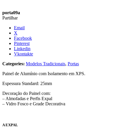
porta09a
Partilhar
Email
X
Facebook
Pinterest
Linkedin
Vkontakte
Categories:
Modelos Tradicionais
,
Portas
Painel de Alumínio com Isolamento em XPS.
Espessura Standard: 25mm
Decoração do Painel com:
– Almofadas e Perfis Expal
– Vidro Fosco e Grade Decorativa
A EXPAL