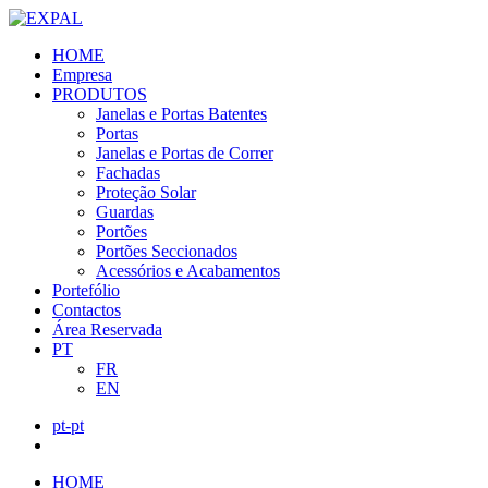
HOME
Empresa
PRODUTOS
Janelas e Portas Batentes
Portas
Janelas e Portas de Correr
Fachadas
Proteção Solar
Guardas
Portões
Portões Seccionados
Acessórios e Acabamentos
Portefólio
Contactos
Área Reservada
PT
FR
EN
pt-pt
HOME