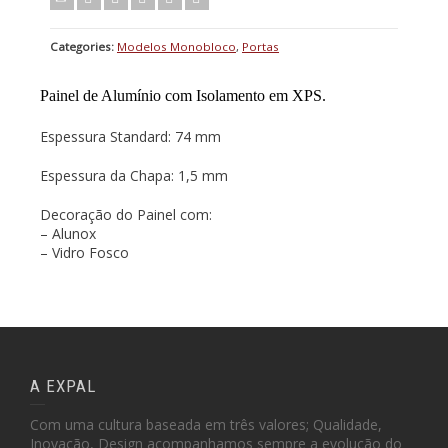
Categories:
Modelos Monobloco
,
Portas
Painel de Alumínio com Isolamento em XPS.
Espessura Standard: 74 mm
Espessura da Chapa: 1,5 mm
Decoração do Painel com:
– Alunox
– Vidro Fosco
A EXPAL
Com uma cultura baseada em três valores; Qualidade,
Inovação, Design acompanhamos sempre a evolução do