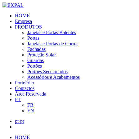
HOME
Empresa
PRODUTOS
Janelas e Portas Batentes
Portas
Janelas e Portas de Correr
Fachadas
Proteção Solar
Guardas
Portões
Portões Seccionados
Acessórios e Acabamentos
Portefólio
Contactos
Área Reservada
PT
FR
EN
pt-pt
HOME