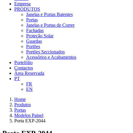
Empresa
PRODUTOS
Janelas e Portas Batentes
Portas
Janelas e Portas de Correr
Fachadas
Proteção Solar
Guardas
Portões
Portões Seccionados
Acessórios e Acabamentos
Portefólio
Contactos
Área Reservada
PT
FR
EN
Home
Produtos
Portas
Modelos Painel
Porta EXP-2044