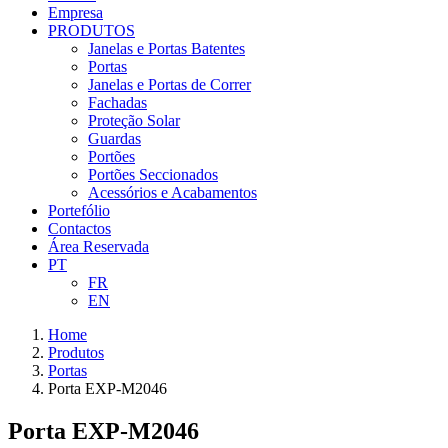
Empresa
PRODUTOS
Janelas e Portas Batentes
Portas
Janelas e Portas de Correr
Fachadas
Proteção Solar
Guardas
Portões
Portões Seccionados
Acessórios e Acabamentos
Portefólio
Contactos
Área Reservada
PT
FR
EN
Home
Produtos
Portas
Porta EXP-M2046
Porta EXP-M2046