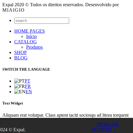
Expal 2020 © Todos os direitos reservados. Desenvolvido por
M1A1G1O
HOME PAGES
Início
CATALOG
Produtos
SHOP
BLOG
SWITCH THE LANGUAGE
PT
FR
EN
Text Widget
Aliquam erat volutpat. Class aptent taciti sociosqu ad litora torquent
per conubia nostra, per inceptos himenaeos. Integer sit amet lacinia
FICHA DE
turpis. Nunc euismod lacus sit amet purus euismod placerat? Integer
2024 © Expal.
PROJETO
gravida imperdiet tincidunt. Vivamus convallis dolor ultricies tellus