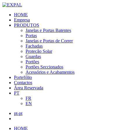
HOME
Empresa
PRODUTOS
Janelas e Portas Batentes
Portas
Janelas e Portas de Correr
Fachadas
Proteção Solar
Guardas
Portões
Portões Seccionados
Acessórios e Acabamentos
Portefólio
Contactos
Área Reservada
PT
FR
EN
pt-pt
HOME