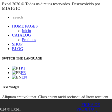
Expal 2020 © Todos os direitos reservados. Desenvolvido por
M1A1G1O
HOME PAGES
Início
CATALOG
Produtos
SHOP
BLOG
SWITCH THE LANGUAGE
PT
FR
EN
Text Widget
Aliquam erat volutpat. Class aptent taciti sociosqu ad litora torquent
per conubia nostra, per inceptos himenaeos. Integer sit amet lacinia
FICHA DE
turpis. Nunc euismod lacus sit amet purus euismod placerat? Integer
2024 © Expal.
PROJETO
gravida imperdiet tincidunt. Vivamus convallis dolor ultricies tellus