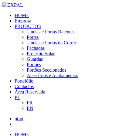
HOME
Empresa
PRODUTOS
Janelas e Portas Batentes
Portas
Janelas e Portas de Correr
Fachadas
Proteção Solar
Guardas
Portões
Portões Seccionados
Acessórios e Acabamentos
Portefólio
Contactos
Área Reservada
PT
FR
EN
pt-pt
HOME