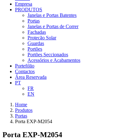
Empresa
PRODUTOS
Janelas e Portas Batentes
Portas
Janelas e Portas de Correr
Fachadas
Proteção Solar
Guardas
Portões
Portões Seccionados
Acessórios e Acabamentos
Portefólio
Contactos
Área Reservada
PT
FR
EN
Home
Produtos
Portas
Porta EXP-M2054
Porta EXP-M2054