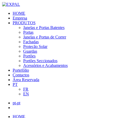
HOME
Empresa
PRODUTOS
Janelas e Portas Batentes
Portas
Janelas e Portas de Correr
Fachadas
Proteção Solar
Guardas
Portões
Portões Seccionados
Acessórios e Acabamentos
Portefólio
Contactos
Área Reservada
PT
FR
EN
pt-pt
HOME