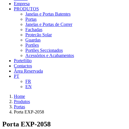
Empresa
PRODUTOS
Janelas e Portas Batentes
Portas
Janelas e Portas de Correr
Fachadas
Proteção Solar
Guardas
Portões
Portões Seccionados
Acessórios e Acabamentos
Portefólio
Contactos
Área Reservada
PT
FR
EN
Home
Produtos
Portas
Porta EXP-2058
Porta EXP-2058