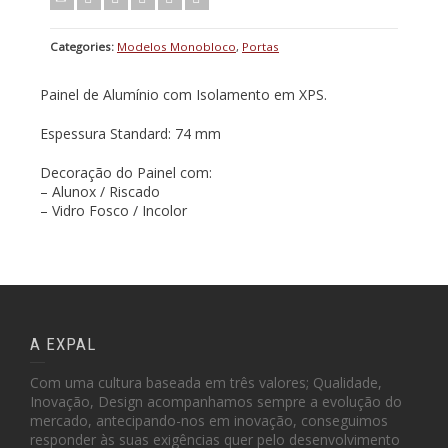
Categories:
Modelos Monobloco
,
Portas
Painel de Alumínio com Isolamento em XPS.
Espessura Standard: 74 mm
Decoração do Painel com:
– Alunox / Riscado
– Vidro Fosco / Incolor
A EXPAL
Com uma cultura baseada em três valores; Qualidade,
Inovação, Design acompanhamos sempre a evolução do
mercado, antecipando-nos em inovação, conseguimos
responder às suas exigências quer pelo desenvolvimento