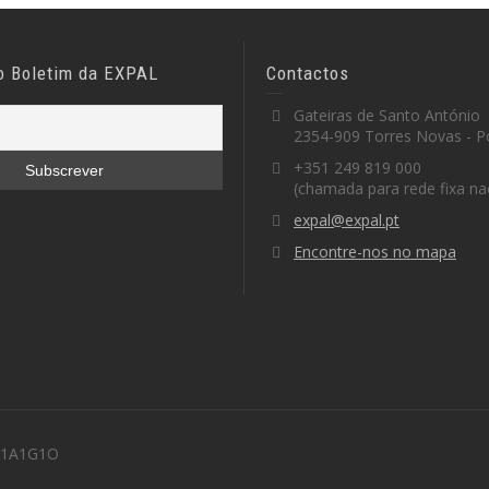
o Boletim da EXPAL
Contactos
Gateiras de Santo António
2354-909 Torres Novas - P
+351 249 819 000
(chamada para rede fixa na
expal@expal.pt
Encontre-nos no mapa
 M1A1G1O