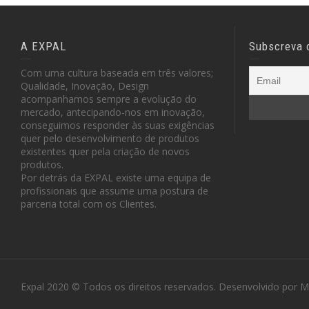
A EXPAL
Subscreva 
Com uma cultura baseada em três valores;
Qualidade, Inovação, Design
acompanhamos sempre a evolução do
mercado, antecipando-nos em inovação,
conseguimos responder às suas exigências
quer pelo desenvolvimento de produtos
existentes quer pela criação de novos
produtos.
Por detrás da EXPAL existe uma equipa de
profissionais que assume uma postura de
parceria total com os Clientes.
Expal 2020 © Todos os direitos reservados. Desenvolvido por