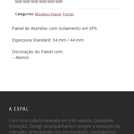
Categories:
Modelos Painel
,
Portas
Painel de Alumínio com Isolamento em XPS.
Espessura Standard: 34 mm / 44 mm
Decoração do Painel com:
– Alunox
A EXPAL
Com uma cultura baseada em três valores; Qualidade,
Inovação, Design acompanhamos sempre a evolução do
mercado, antecipando-nos em inovação, conseguimos