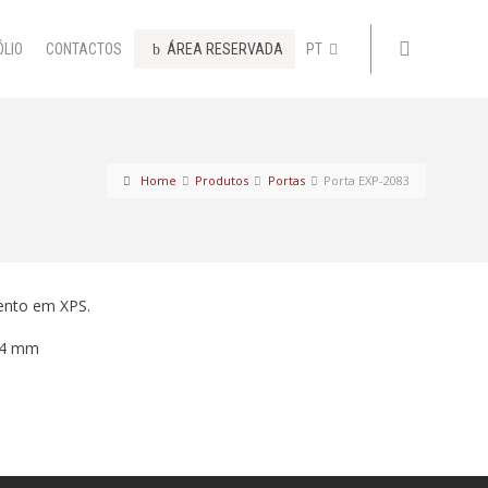
ÓLIO
CONTACTOS
ÁREA RESERVADA
PT
Home
Produtos
Portas
Porta EXP-2083
ento em XPS.
44 mm