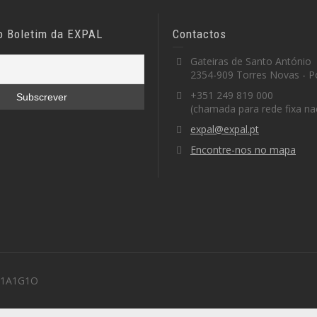
o Boletim da EXPAL
Contactos
Gateiras de Santo António
2354-909 Torres Novas - P
+351 249 819 000
(chamada para rede fixa na
expal@expal.pt
Encontre-nos no mapa
 M1A1G1O