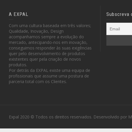
A EXPAL
Subscreva 
Com uma cultura baseada em três valores;
Qualidade, Inovação, Design
acompanhamos sempre a evolução do
mercado, antecipando-nos em inovação,
conseguimos responder às suas exigências
quer pelo desenvolvimento de produtos
existentes quer pela criação de novos
produtos.
Por detrás da EXPAL existe uma equipa de
profissionais que assume uma postura de
parceria total com os Clientes.
Expal 2020 © Todos os direitos reservados. Desenvolvido por