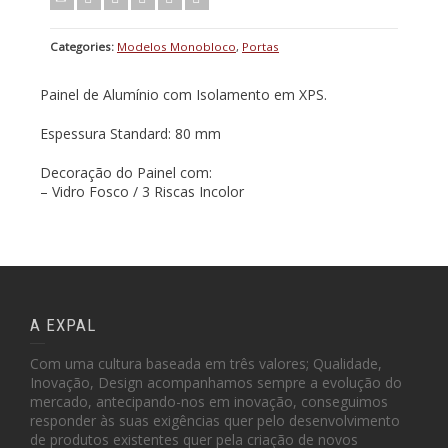
Categories:
Modelos Monobloco
,
Portas
Painel de Alumínio com Isolamento em XPS.
Espessura Standard: 80 mm
Decoração do Painel com:
– Vidro Fosco / 3 Riscas Incolor
A EXPAL
Com uma cultura baseada em três valores; Qualidade,
Inovação, Design acompanhamos sempre a evolução do
mercado, antecipando-nos em inovação, conseguimos
responder às suas exigências quer pelo desenvolvimento
de produtos existentes quer pela criação de novos