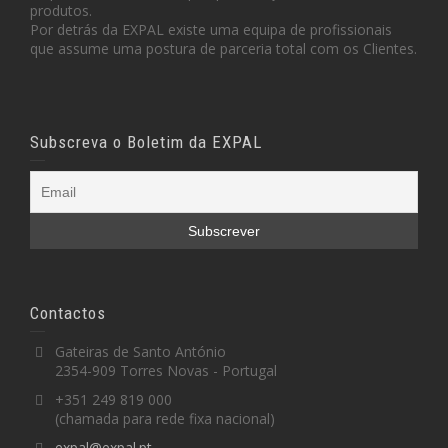
produtos.
Por detrás da EXPAL existe uma equipa de profissionais
que assume uma postura de parceria total com os Clientes.
Subscreva o Boletim da EXPAL
Contactos
Gateiras de Santo António
2354-909 Torres Novas - Portugal
+351 249 819 000
(chamada para rede fixa nacional)
expal@expal.pt