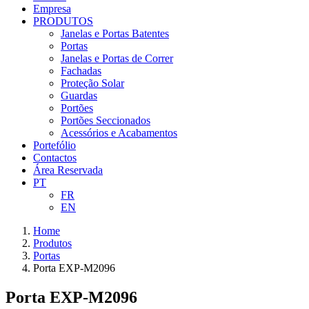
Empresa
PRODUTOS
Janelas e Portas Batentes
Portas
Janelas e Portas de Correr
Fachadas
Proteção Solar
Guardas
Portões
Portões Seccionados
Acessórios e Acabamentos
Portefólio
Contactos
Área Reservada
PT
FR
EN
Home
Produtos
Portas
Porta EXP-M2096
Porta EXP-M2096