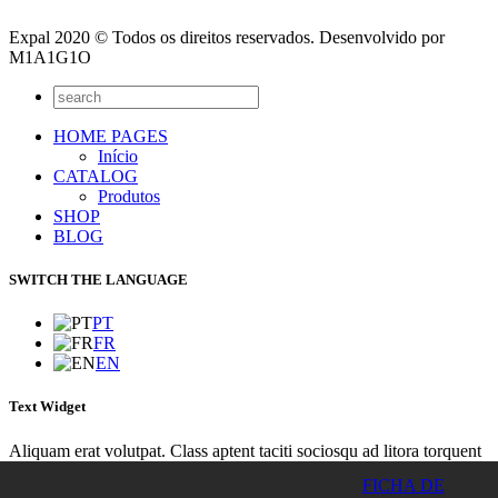
Expal 2020 © Todos os direitos reservados. Desenvolvido por
M1A1G1O
HOME PAGES
Início
CATALOG
Produtos
SHOP
BLOG
SWITCH THE LANGUAGE
PT
FR
EN
Text Widget
Aliquam erat volutpat. Class aptent taciti sociosqu ad litora torquent
per conubia nostra, per inceptos himenaeos. Integer sit amet lacinia
FICHA DE
turpis. Nunc euismod lacus sit amet purus euismod placerat? Integer