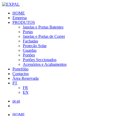
HOME
Empresa
PRODUTOS
Janelas e Portas Batentes
Portas
Janelas e Portas de Correr
Fachadas
Proteção Solar
Guardas
Portões
Portões Seccionados
Acessórios e Acabamentos
Portefólio
Contactos
Área Reservada
PT
FR
EN
pt-pt
HOME