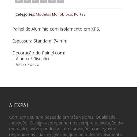
Categories:
Modelos Monobloco
,
Portas
Painel de Alumínio com Isolamento em XPS.
Espessura Standard: 74 mm
Decoração do Painel com:
– Alunox / Riscado
– Vidro Fosco
A EXPAL
Com uma cultura baseada em três valores; Qualidade,
Inovação, Design acompanhamos sempre a evolução do
mercado, antecipando-nos em inovação, conseguimos
responder às suas exigências quer pelo desenvolvimento