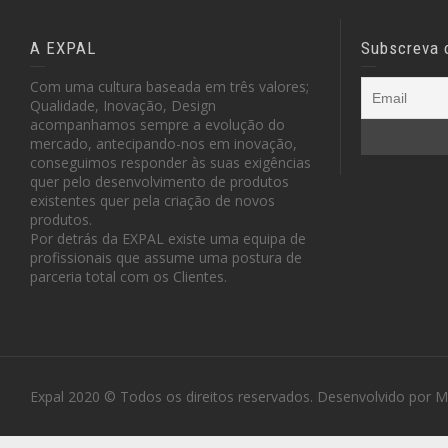
A EXPAL
Subscreva 
Com uma cultura baseada em três valores;
Qualidade, Inovação, Design
acompanhamos sempre a evolução do
mercado, antecipando-nos em inovação,
conseguimos responder às suas exigências
quer pelo desenvolvimento de produtos
existentes quer pela criação de novos
produtos.
Por detrás da EXPAL existe uma equipa de
profissionais que assume uma postura de
parceria total com os Clientes.
Expal 2020 © Todos os direitos reservados. Desenvolvido por