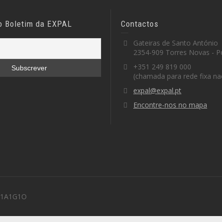
o Boletim da EXPAL
Contactos
Gateiras de Santo António
2354-909 Torres Novas - P
+351 249 819 000
(chamada para rede fixa na
expal@expal.pt
Encontre-nos no mapa
 M1A1G1O