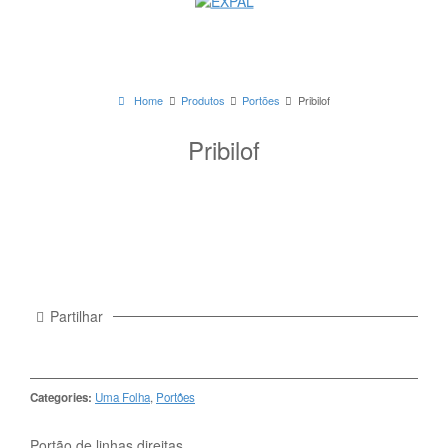
Home
Produtos
Portões
Pribilof
Pribilof
Partilhar
Categories:
Uma Folha
,
Portões
Portão de linhas direitas.