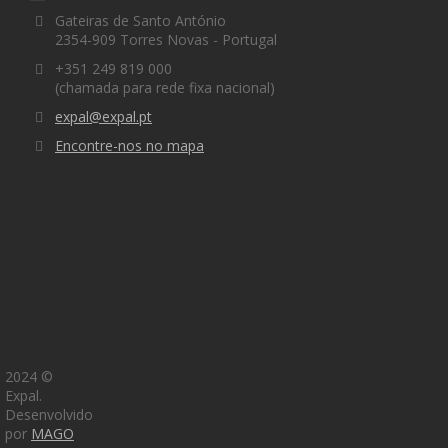
Gateiras de Santo António
2354-909 Torres Novas - Portugal
+351 249 819 000
(chamada para rede fixa nacional)
expal@expal.pt
Encontre-nos no mapa
2024 ©
Expal.
Desenvolvido
Expal 2020 © Todos os direitos reservados. Desenvolvido
por
MAGO
por M1A1G1O