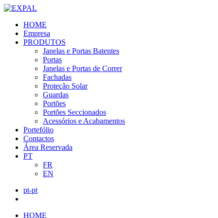
HOME
Empresa
PRODUTOS
Janelas e Portas Batentes
Portas
Janelas e Portas de Correr
Fachadas
Proteção Solar
Guardas
Portões
Portões Seccionados
Acessórios e Acabamentos
Portefólio
Contactos
Área Reservada
PT
FR
EN
pt-pt
HOME