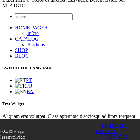
M1A1G1O
HOME PAGES
Início
CATALOG
Produtos
SHOP
BLOG
SWITCH THE LANGUAGE
PT
FR
EN
Text Widget
Aliquam erat volutpat. Class aptent taciti sociosqu ad litora torquent
per conubia nostra, per inceptos himenaeos. Integer sit amet lacinia
FICHA DE
turpis. Nunc euismod lacus sit amet purus euismod placerat? Integer
2024 © Expal.
PROJETO
gravida imperdiet tincidunt. Vivamus convallis dolor ultricies tellus
Desenvolvido
CONDIÇÕES
consequat, in tempor tortor facilisis! Etiam et enim magna.