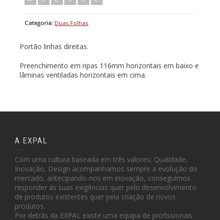
Categoria:
Duas Folhas
Portão linhas direitas.
Preenchimento em ripas 116mm horizontais em baixo e
lâminas ventiladas horizontais em cima.
A EXPAL
Com uma cultura baseada em três valores; Qualidade,
Inovação, Design acompanhamos sempre a evolução do
mercado, antecipando-nos em inovação, conseguimos
responder às suas exigências quer pelo desenvolvimento
de produtos existentes quer pela criação de novos
produtos.
Por detrás da EXPAL existe uma equipa de profissionais