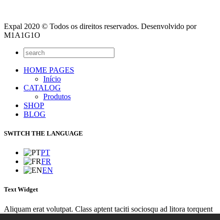
Expal 2020 © Todos os direitos reservados. Desenvolvido por
M1A1G1O
HOME PAGES
Início
CATALOG
Produtos
SHOP
BLOG
SWITCH THE LANGUAGE
PT
FR
EN
Text Widget
Aliquam erat volutpat. Class aptent taciti sociosqu ad litora torquent
per conubia nostra, per inceptos himenaeos. Integer sit amet lacinia