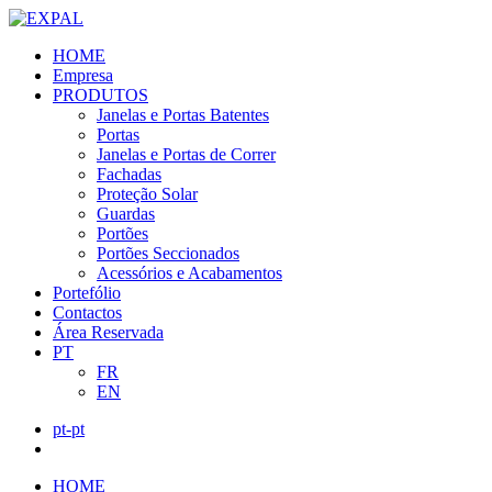
HOME
Empresa
PRODUTOS
Janelas e Portas Batentes
Portas
Janelas e Portas de Correr
Fachadas
Proteção Solar
Guardas
Portões
Portões Seccionados
Acessórios e Acabamentos
Portefólio
Contactos
Área Reservada
PT
FR
EN
pt-pt
HOME