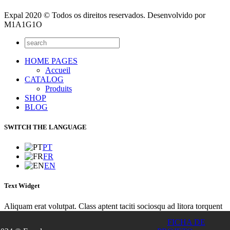
Expal 2020 © Todos os direitos reservados. Desenvolvido por
M1A1G1O
HOME PAGES
Accueil
CATALOG
Produits
SHOP
BLOG
SWITCH THE LANGUAGE
PT
FR
EN
Text Widget
Aliquam erat volutpat. Class aptent taciti sociosqu ad litora torquent
per conubia nostra, per inceptos himenaeos. Integer sit amet lacinia
FICHA DE
turpis. Nunc euismod lacus sit amet purus euismod placerat? Integer