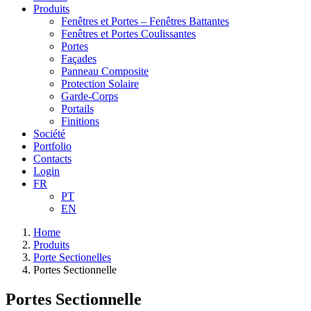
Produits
Fenêtres et Portes – Fenêtres Battantes
Fenêtres et Portes Coulissantes
Portes
Façades
Panneau Composite
Protection Solaire
Garde-Corps
Portails
Finitions
Société
Portfolio
Contacts
Login
FR
PT
EN
Home
Produits
Porte Sectionelles
Portes Sectionnelle
Portes Sectionnelle