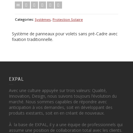
Categories:
Systèmes
,
Protection Solaire
Système de panneaux pour volets sans pré-Cadre avec
fixation traditionnelle.
EXPAL
Avec une culture appuyée sur trois valeurs: Qualité,
Innovation, Design, nous suivons toujours l’évolution du
marché. Nous sommes capables de répondre avec
anticipation à vos demandes, soit en développant des
produits existants, soit en en créant de nouveaux.
À la base de EXPAL, il y a une équipe de professionnels qui
assume une position de collaboration total avec les clients.