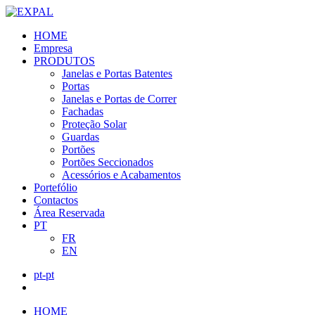
HOME
Empresa
PRODUTOS
Janelas e Portas Batentes
Portas
Janelas e Portas de Correr
Fachadas
Proteção Solar
Guardas
Portões
Portões Seccionados
Acessórios e Acabamentos
Portefólio
Contactos
Área Reservada
PT
FR
EN
pt-pt
HOME