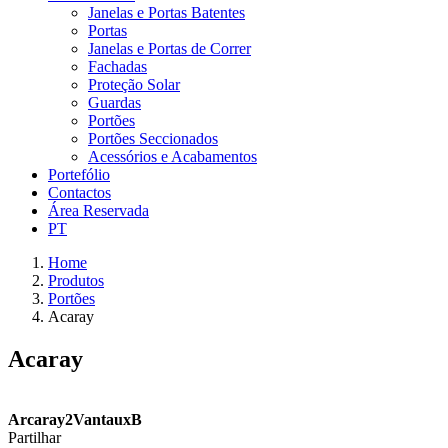
Janelas e Portas Batentes
Portas
Janelas e Portas de Correr
Fachadas
Proteção Solar
Guardas
Portões
Portões Seccionados
Acessórios e Acabamentos
Portefólio
Contactos
Área Reservada
PT
Home
Produtos
Portões
Acaray
Acaray
Arcaray2VantauxB
Partilhar