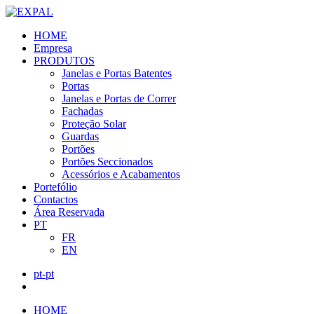
HOME
Empresa
PRODUTOS
Janelas e Portas Batentes
Portas
Janelas e Portas de Correr
Fachadas
Proteção Solar
Guardas
Portões
Portões Seccionados
Acessórios e Acabamentos
Portefólio
Contactos
Área Reservada
PT
FR
EN
pt-pt
HOME