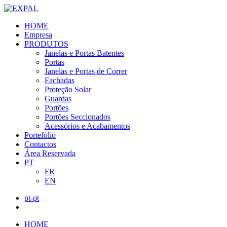
HOME
Empresa
PRODUTOS
Janelas e Portas Batentes
Portas
Janelas e Portas de Correr
Fachadas
Proteção Solar
Guardas
Portões
Portões Seccionados
Acessórios e Acabamentos
Portefólio
Contactos
Área Reservada
PT
FR
EN
pt-pt
HOME