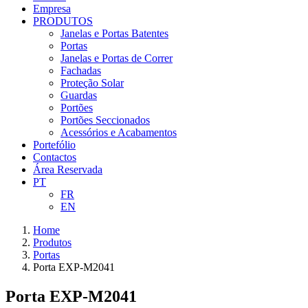
Empresa
PRODUTOS
Janelas e Portas Batentes
Portas
Janelas e Portas de Correr
Fachadas
Proteção Solar
Guardas
Portões
Portões Seccionados
Acessórios e Acabamentos
Portefólio
Contactos
Área Reservada
PT
FR
EN
Home
Produtos
Portas
Porta EXP-M2041
Porta EXP-M2041