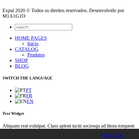
Expal 2020 © Todos os direitos reservados. Desenvolvido por
M1A1G1O
HOME PAGES
Início
CATALOG
Produtos
SHOP
BLOG
SWITCH THE LANGUAGE
PT
FR
EN
Text Widget
Aliquam erat volutpat. Class aptent taciti sociosqu ad litora torquent
per conubia nostra, per inceptos himenaeos. Integer sit amet lacinia
FICHA DE
turpis. Nunc euismod lacus sit amet purus euismod placerat? Integer