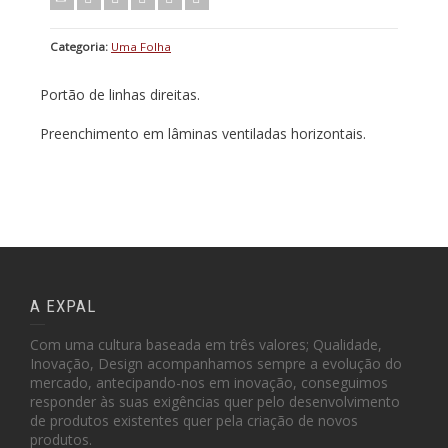
Categoria:
Uma Folha
Portão de linhas direitas.
Preenchimento em lâminas ventiladas horizontais.
A EXPAL
Com uma cultura baseada em três valores; Qualidade,
Inovação, Design acompanhamos sempre a evolução do
mercado, antecipando-nos em inovação, conseguimos
responder às suas exigências quer pelo desenvolvimento
de produtos existentes quer pela criação de novos
produtos.